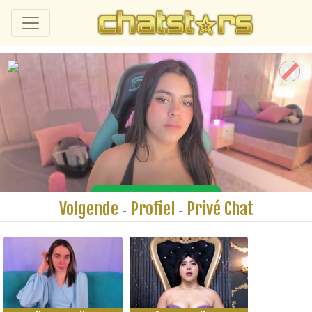
Volgende
Profiel
Privé Chat
-
-