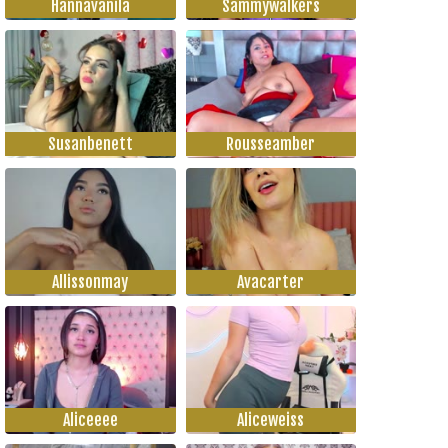
Hannavanila
Sammywalkers
Susanbenett
Rousseamber
Allissonmay
Avacarter
Aliceeee
Aliceweiss