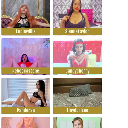
Luciewillis
Siennataylor
Rebeccastone
Candycherry
Pandoraa
Tinydorisee