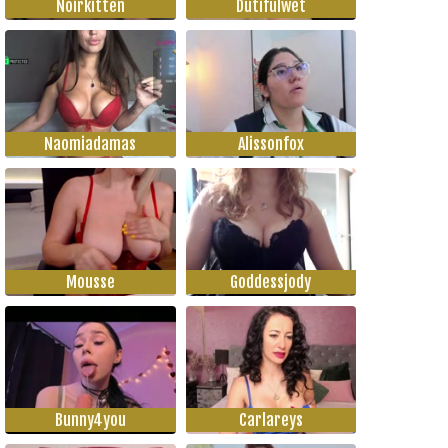
Noirkitten
Dutifulwet
Naomiadamas
Alissonfox
Mousse
Goddessjody
Bunny4you
Carlareys