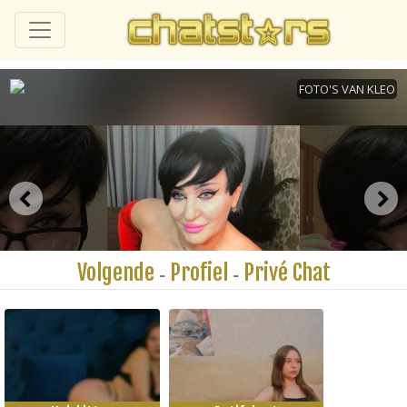
Volgende
Profiel
Privé Chat
-
-