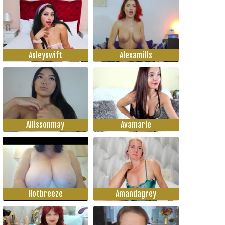
Asleyswift
Alexamills
Allissonmay
Avamarie
Hotbreeze
Amandagrey